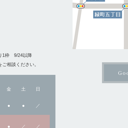
1枠 9/24以降
をご相談ください。
Go
金
土
日
●
●
／
●
／
／