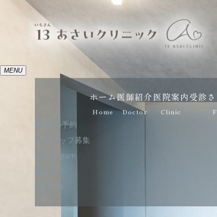
MENU
ホーム
医師紹介
医院案内
受診さ
Home
Doctor
Clinic
F
WEB予約
スタッフ募集
Instagram
LINE
TikTok