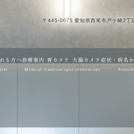
〒445-0075 愛知県西尾市戸ケ崎2丁目
れる方へ
診療案内
胃カメラ
大腸カメラ
症状・病名
irst
Medical
Gastroscope
Colonoscopy
Search