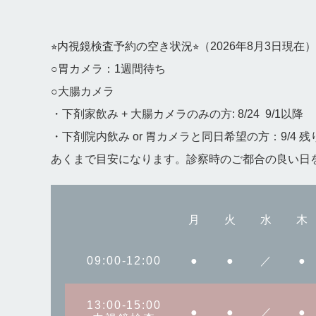
⭐︎内視鏡検査予約の空き状況⭐︎（2026年8月3日現在）
○胃カメラ：1週間待ち
○大腸カメラ
・下剤家飲み + 大腸カメラのみの方: 8/24 9/1以降
・下剤院内飲み or 胃カメラと同日希望の方：9/4 残り
あくまで目安になります。診察時のご都合の良い日
月
火
水
木
09:00-12:00
●
●
／
●
13:00-15:00
●
●
／
●