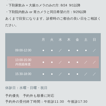
・下剤家飲み + 大腸カメラのみの方: 8/24 9/1以降
・下剤院内飲み or 胃カメラと同日希望の方：9/29以降
あくまで目安になります。診察時のご都合の良い日をご相談く
ださい。
月
火
水
木
金
土
日
●
●
／
●
●
●
／
09:00-12:00
13:00-15:00
●
●
／
●
●
／
／
内視鏡検査
●
●
／
●
●
／
／
15:30-18:00
休診日：水曜・日曜・祝日
予約優先 予約外も順番に対応
予約外の受付終了時間：午前診11:30 午後診17:30